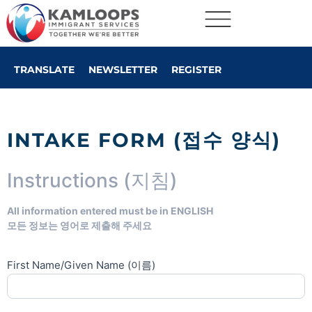
TRANSLATE
NEWSLETTER
REGISTER
INTAKE FORM (접수 양식)
Client
Instructions (지침)
Intake
Form
All information entered must be in ENGLISH
Korean
모든 정보는 영어로 제출해 주세요
(접수
양식)
First Name/Given Name (이름)