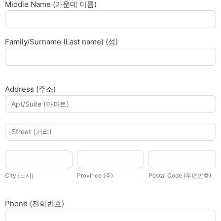
Middle Name (가운데 이름)
Family/Surname (Last name) (성)
Address (주소)
Address
(주
소)
Address
(주
소)
City
Province
Postal
(도
(주)
Code
시)
(우
City (도시)
Province (주)
Postal Code (우편번호)
편
번
호)
Phone (전화번호)