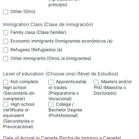
principio)
Other (Otro)
Other (Otro)
Immigration Class (Clase de inmigración)
Family class (Clase familiar)
Economic immigrants (Inmigrantes económicos /a)
Refugees (Refugiados /a)
Other immigrants (Otros /a inmigrantes)
Other immigrants (Otros /a inmigrantes)
Level of education: (Choose one) (Nivel de Estudios)
Not complete
Apprenticeship
Masters and/or
high school
or trades
PhD (Maestria o
(Secundaria sin
(Preparatoria o
Doctorado)
completar)
Vocacional)
High school
College /
certificate or
Bachelor Degree
equivalent
(Profefesional)
(Secundarisa o
Prevocacional)
Date of Arrival in Canada (Fecha de Ingreso a Canada)