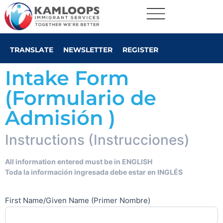
TRANSLATE
NEWSLETTER
REGISTER
Intake Form
(Formulario de
Admisión )
Client
Instructions (Instrucciones)
Intake
Form
All information entered must be in ENGLISH
Spanish
Toda la información ingresada debe estar en INGLÉS
(Formulario
de
First Name/Given Name (Primer Nombre)
Admisión
de