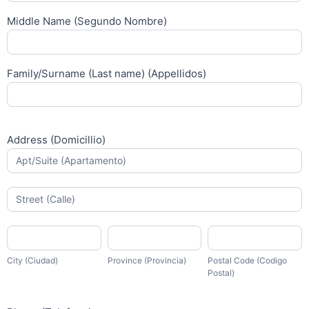
Clientes)
Middle Name (Segundo Nombre)
Family/Surname (Last name) (Appellidos)
Address (Domicillio)
Address
(Domicillio)
Address
(Domicillio)
City
Province
Postal
(Ciudad)
(Provincia)
Code
(Codigo
City (Ciudad)
Province (Provincia)
Postal Code (Codigo
Postal)
Postal)